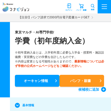
マナビジョン
検索
ログイン
パンフ・願書
【注目!】パンフ請求で2000円分電子図書カードGET
東京マルチ・AI専門学校/
学費（初年度納入金）
※初年度納入金とは、入学初年度に必要な入学金・授業料・施設設
備費・実習費などの学費を合計したものです。
※内容は変更となる可能性がありますので、
最新情報については必
ず学校の公式ホームページなどをご確認ください。
オーキャン情報
パンフ・願書
候補校
に追加
基本情報