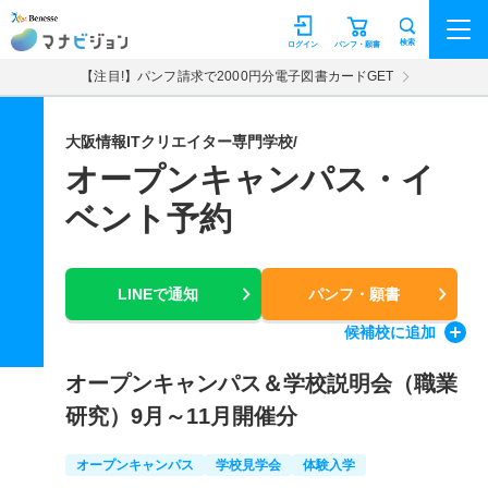
マナビジョン
検索
ログイン
パンフ・願書
【注目!】パンフ請求で2000円分電子図書カードGET
大阪情報ITクリエイター専門学校/
オープンキャンパス・イ
ベント予約
LINEで通知
パンフ・願書
候補校
に追加
オープンキャンパス＆学校説明会（職業
研究）9月～11月開催分
オープンキャンパス
学校見学会
体験入学