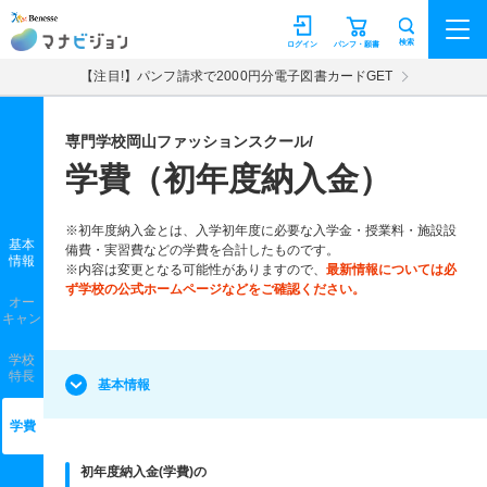
マナビジョン
検索
ログイン
パンフ・願書
【注目!】パンフ請求で2000円分電子図書カードGET
専門学校岡山ファッションスクール/
学費（初年度納入金）
※初年度納入金とは、入学初年度に必要な入学金・授業料・施設設
基本
備費・実習費などの学費を合計したものです。
情報
※内容は変更となる可能性がありますので、
最新情報については必
ず学校の公式ホームページなどをご確認ください。
オー
キャン
学校
特長
基本情報
学費
初年度納入金(学費)の