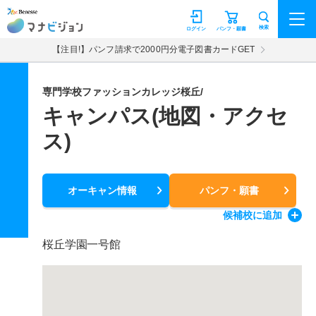
マナビジョン
検索
ログイン
パンフ・願書
【注目!】パンフ請求で2000円分電子図書カードGET
専門学校ファッションカレッジ桜丘/
キャンパス(地図・アクセ
ス)
オーキャン情報
パンフ・願書
候補校
に追加
桜丘学園一号館