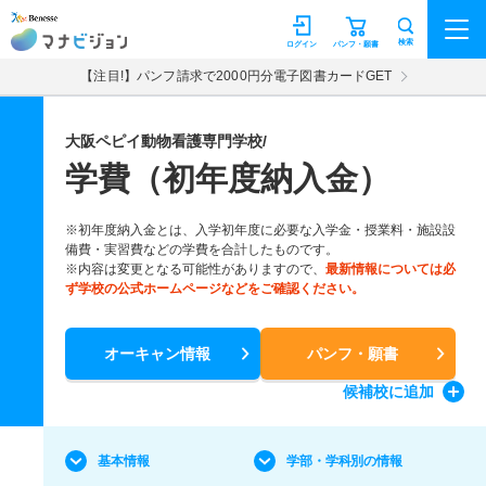
マナビジョン
検索
ログイン
パンフ・願書
【注目!】パンフ請求で2000円分電子図書カードGET
大阪ペピイ動物看護専門学校/
学費（初年度納入金）
※初年度納入金とは、入学初年度に必要な入学金・授業料・施設設
備費・実習費などの学費を合計したものです。
※内容は変更となる可能性がありますので、
最新情報については必
ず学校の公式ホームページなどをご確認ください。
オーキャン情報
パンフ・願書
候補校
に追加
基本情報
学部・学科別の情報