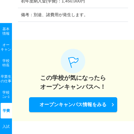
初年度納入金(学費)：
1,450,000円
備考：
別途、諸費用が発生します。
基本
情報
オー
キャン
学校
特長
卒業生
この学校が気になったら
の
仕事
オープンキャンパスへ！
学校
ﾆｭｰｽ
オープンキャンパス情報をみる
学費
入試