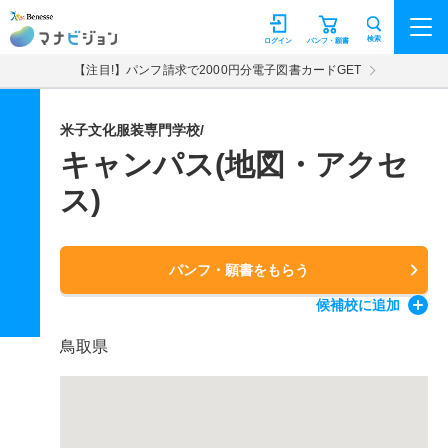
マナビジョン
検索
ログイン
パンフ・願書
【注目!】パンフ請求で2000円分電子図書カードGET
米子文化服装専門学校/
キャンパス(地図・アクセ
ス)
パンフ・願書をもらう
候補校
に追加
鳥取県