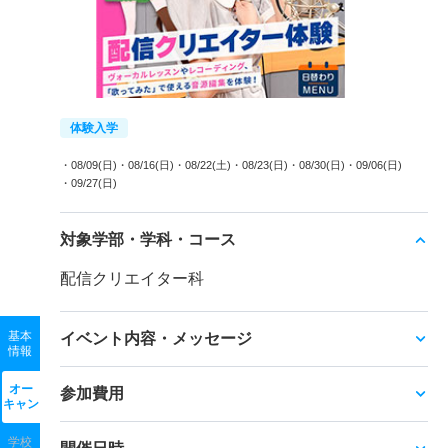
体験入学
・08/09(日)
・08/16(日)
・08/22(土)
・08/23(日)
・08/30(日)
・09/06(日)
・09/27(日)
対象学部・学科・コース
配信クリエイター科
基本
イベント内容・メッセージ
情報
オー
参加費用
キャン
学校