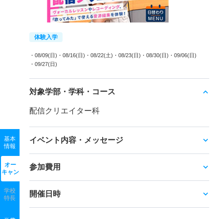
体験入学
・08/09(日)
・08/16(日)
・08/22(土)
・08/23(日)
・08/30(日)
・09/06(日)
・09/27(日)
対象学部・学科・コース
配信クリエイター科
基本
イベント内容・メッセージ
情報
オー
参加費用
キャン
学校
開催日時
特長