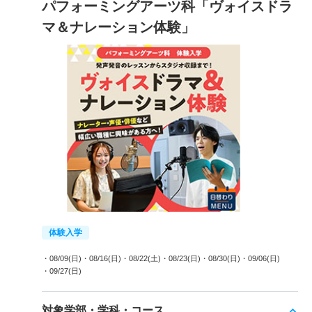
パフォーミングアーツ科「ヴォイスドラ
マ＆ナレーション体験」
体験入学
・08/09(日)
・08/16(日)
・08/22(土)
・08/23(日)
・08/30(日)
・09/06(日)
・09/27(日)
対象学部・学科・コース