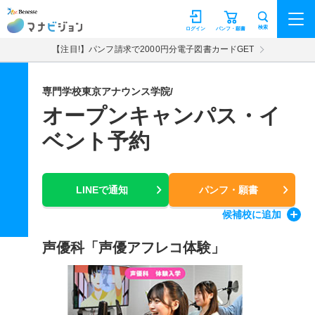
マナビジョン
検索
ログイン
パンフ・願書
【注目!】パンフ請求で2000円分電子図書カードGET
専門学校東京アナウンス学院/
オープンキャンパス・イ
ベント予約
LINEで通知
パンフ・願書
候補校
に追加
声優科「声優アフレコ体験」