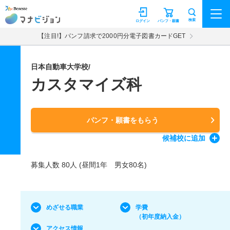
マナビジョン
検索
ログイン
パンフ・願書
【注目!】パンフ請求で2000円分電子図書カードGET
日本自動車大学校/
カスタマイズ科
パンフ・願書をもらう
候補校
に追加
募集人数 80人 (昼間1年 男女80名)
めざせる職業
学費
（初年度納入金）
アクセス情報