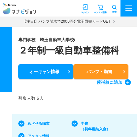
マナビジョン
検索
ログイン
パンフ・願書
【注目!】パンフ請求で2000円分電子図書カードGET
専門学校 埼玉自動車大学校/
２年制一級自動車整備科
オーキャン情報
パンフ・願書
候補校
に追加
募集人数 5人
めざせる職業
学費
（初年度納入金）
アクセス情報