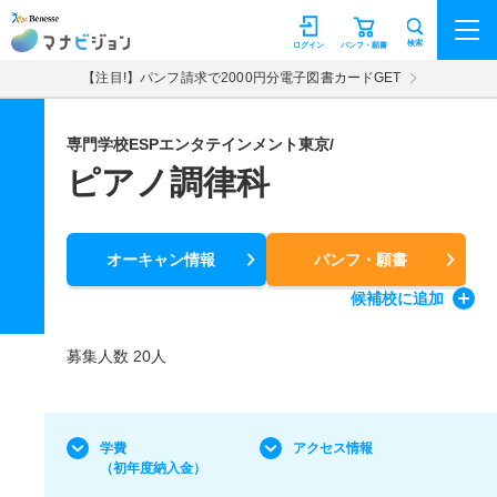
マナビジョン
検索
ログイン
パンフ・願書
【注目!】パンフ請求で2000円分電子図書カードGET
専門学校ESPエンタテインメント東京/
ピアノ調律科
オーキャン情報
パンフ・願書
候補校
に追加
募集人数 20人
学費
アクセス情報
（初年度納入金）