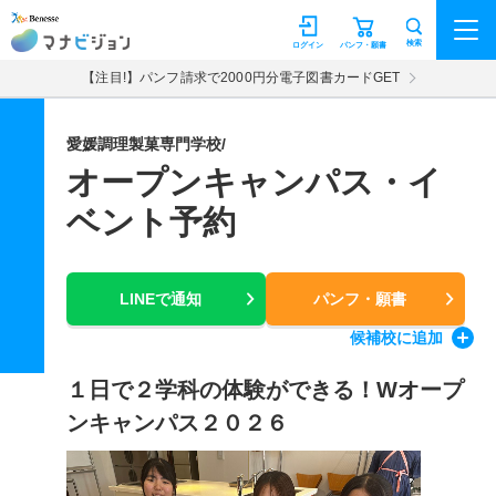
マナビジョン
検索
ログイン
パンフ・願書
【注目!】パンフ請求で2000円分電子図書カードGET
愛媛調理製菓専門学校/
オープンキャンパス・イ
ベント予約
LINEで通知
パンフ・願書
候補校
に追加
１日で２学科の体験ができる！Wオープ
ンキャンパス２０２６