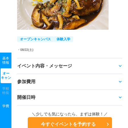
オープンキャンパス
体験入学
・08/22(土)
基本
情報
イベント内容・メッセージ
オー
キャン
参加費用
学校
特長
開催日時
学費
＼少しでも気になったら、まずは体験！／
今すぐイベントを予約する