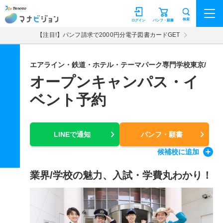
マナビジョン
検索
ログイン
パンフ・願書
【注目!】パンフ請求で2000円分電子図書カードGET
エアライン・鉄道・ホテル・テーマパーク専門学校東京/
オープンキャンパス・イ
ベント予約
LINEで通知
パンフ・願書
候補校
に追加
業界/学校の魅力、入試・学費丸わかり！