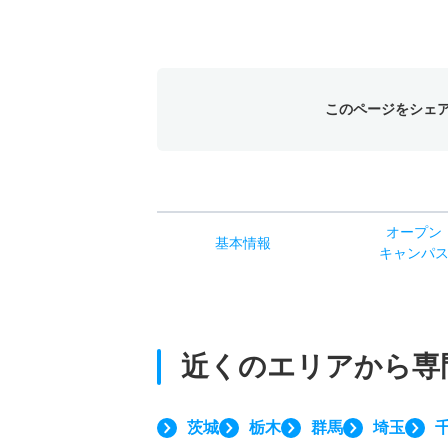
このページをシェ
オー
プン
基本
情報
キャン
パ
近くのエリアから
専
茨城
栃木
群馬
埼玉