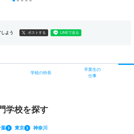
アしよう
ポストする
LINEで送る
卒業生の
学校
の
特長
ス
仕事
門学校を探す
千葉
東京
神奈川