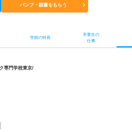
パンフ・願書
をもらう
卒業生の
学校
の
特長
ス
仕事
ク専門学校東京/
】