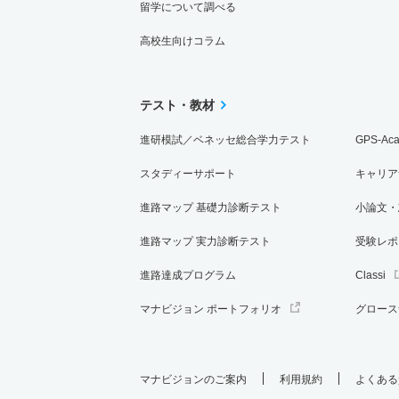
留学について調べる
高校生向けコラム
テスト・教材
進研模試／ベネッセ総合学力テスト
GPS-Ac
スタディーサポート
キャリア
進路マップ 基礎力診断テスト
小論文・
進路マップ 実力診断テスト
受験レポ
進路達成プログラム
Classi
マナビジョン ポートフォリオ
グロース
マナビジョンのご案内
利用規約
よくある