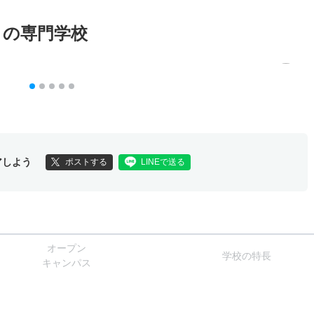
メの専門学校
アしよう
ポストする
LINEで送る
オー
プン
学校
の
特長
キャン
パス