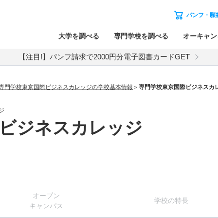
パンフ・願
大学を調べる
専門学校を調べる
オーキャン
【注目!】パンフ請求で2000円分電子図書カードGET
専門学校東京国際ビジネスカレッジの学校基本情報
専門学校東京国際ビジネスカ
ジ
際ビジネスカレッジ
オー
プン
学校
の
特長
キャン
パス