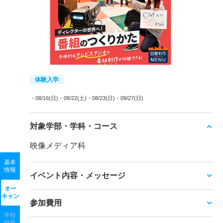
体験入学
・08/16(日)
・08/22(土)
・08/23(日)
・09/27(日)
対象学部・学科・コース
映像メディア科
基本
情報
イベント内容・メッセージ
オー
キャン
参加費用
学校
特長