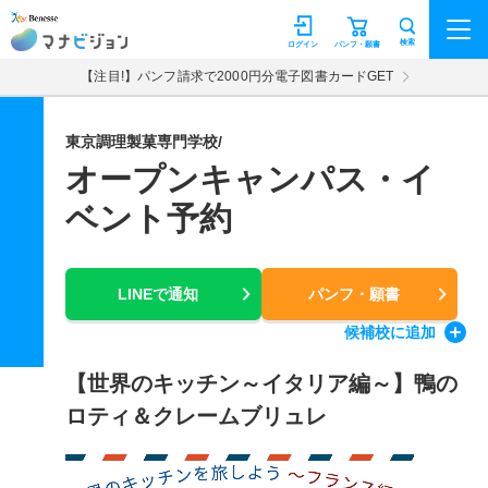
マナビジョン
検索
ログイン
パンフ・願書
【注目!】パンフ請求で2000円分電子図書カードGET
東京調理製菓専門学校/
オープンキャンパス・イ
ベント予約
LINEで通知
パンフ・願書
候補校
に追加
【世界のキッチン～イタリア編～】鴨の
ロティ＆クレームブリュレ