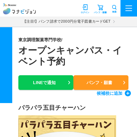
マナビジョン
検索
ログイン
パンフ・願書
【注目!】パンフ請求で2000円分電子図書カードGET
東京調理製菓専門学校/
オープンキャンパス・イ
ベント予約
LINEで通知
パンフ・願書
候補校
に追加
パラパラ五目チャーハン