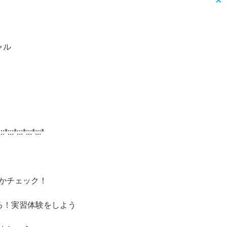
ャル
:::*:::*:::*:::*:::*
かチェック！
る！実習体験をしよう