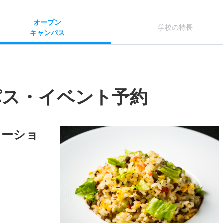
オー
プン
学校
の
特長
キャン
パス
パス・イベント予約
レーショ