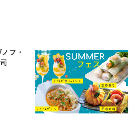
ガノフ・
寿司