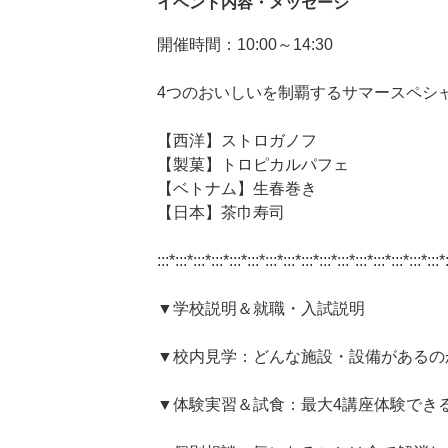
イベント内容・メッセージ
開催時間：10:00～14:30
4つのおいしいを制覇するサマースペシ
【西洋】ストロガノフ
【製菓】トロピカルパフェ
【ベトナム】生春巻き
【日本】茶巾寿司
:::*:::*:::*:::*:::*:::*:::*:::*:::*:::*:::*:::*:::*:::*:::*:::*
▼学校説明＆就職・入試説明
▼校内見学：どんな施設・設備があるの
▼体験実習＆試食：最大4講座体験でき