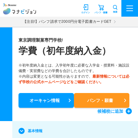
マナビジョン
検索
ログイン
パンフ・願書
【注目!】パンフ請求で2000円分電子図書カードGET
東京調理製菓専門学校/
学費（初年度納入金）
※初年度納入金とは、入学初年度に必要な入学金・授業料・施設設
備費・実習費などの学費を合計したものです。
※内容は変更となる可能性がありますので、
最新情報については必
ず学校の公式ホームページなどをご確認ください。
オーキャン情報
パンフ・願書
候補校
に追加
基本情報