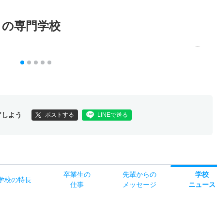
メの専門学校
アしよう
ポストする
LINEで送る
卒業生の
先輩からの
学校
学校
の
特長
仕事
メッセージ
ニュース