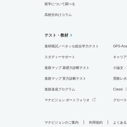
留学について調べる
高校生向けコラム
テスト・教材
進研模試／ベネッセ総合学力テスト
GPS-Ac
スタディーサポート
キャリア
進路マップ 基礎力診断テスト
小論文・
進路マップ 実力診断テスト
受験レポ
進路達成プログラム
Classi
マナビジョン ポートフォリオ
グロース
マナビジョンのご案内
利用規約
よくある