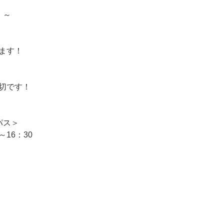
）～
ます！
切です！
パス＞
～16：30