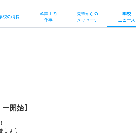
卒業生の
先輩からの
学校
学校
の
特長
仕事
メッセージ
ニュース
リー開始】
！
ましょう！