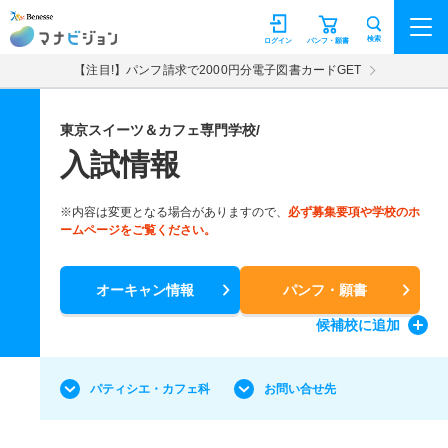
マナビジョン
検索
ログイン
パンフ・願書
【注目!】パンフ請求で2000円分電子図書カードGET
東京スイーツ＆カフェ専門学校/
入試情報
※内容は変更となる場合がありますので、
必ず募集要項や学校のホ
ームページをご覧ください。
オーキャン情報
パンフ・願書
候補校
に追加
パティシエ・カフェ科
お問い合せ先