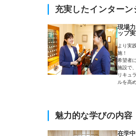
充実したインターン
現場力
ップ実
より実
施！
希望者
施設で
リキュ
ルを高
魅力的な学びの内容
在学中