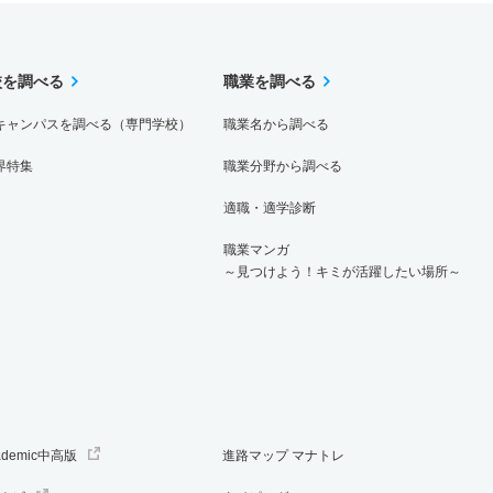
校を調べる
職業を調べる
キャンパスを調べる（専門学校）
職業名から調べる
界特集
職業分野から調べる
適職・適学診断
職業マンガ
～見つけよう！キミが活躍したい場所～
ademic中高版
進路マップ マナトレ