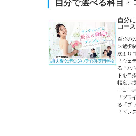
自分で選べる科目・
自分に
コース
自分の
ス選択
次より
「ウェ
る「ハ
トを目
幅広い
ーコー
「ブラ
る「ブ
「ドレ