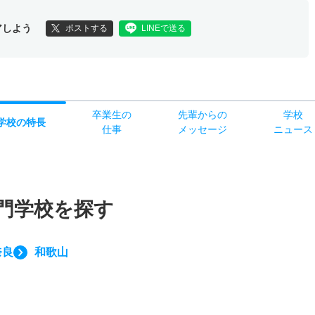
アしよう
ポストする
LINEで送る
卒業生の
先輩からの
学校
学校
の
特長
仕事
メッセージ
ニュース
門学校を探す
奈良
和歌山