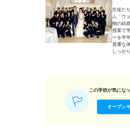
生徒た
ム「ウ
物の結
授業で
ーを半
貴重な
しっか
この学校が気にな
オープン