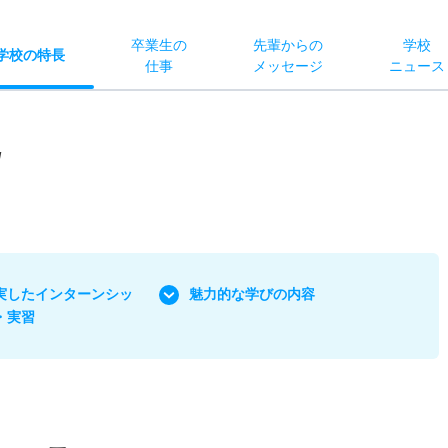
卒業生の
先輩からの
学校
学校
の
特長
仕事
メッセージ
ニュース
/
実したインターンシッ
魅力的な学びの内容
・実習