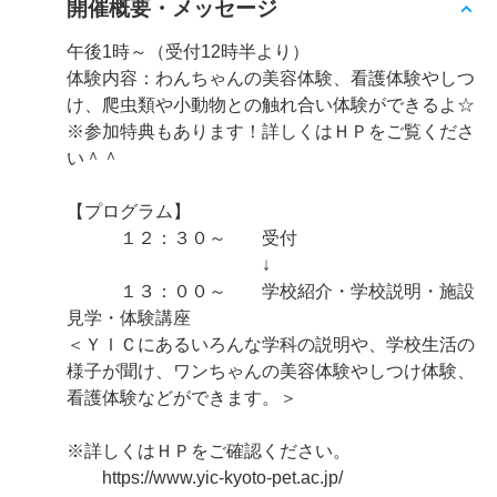
開催概要・メッセージ
午後1時～（受付12時半より）
体験内容：わんちゃんの美容体験、看護体験やしつ
け、爬虫類や小動物との触れ合い体験ができるよ☆
※参加特典もあります！詳しくはＨＰをご覧くださ
い＾＾
【プログラム】
１２：３０～ 受付
↓
１３：００～ 学校紹介・学校説明・施設
見学・体験講座
＜ＹＩＣにあるいろんな学科の説明や、学校生活の
様子が聞け、ワンちゃんの美容体験やしつけ体験、
看護体験などができます。＞
※詳しくはＨＰをご確認ください。
https://www.yic-kyoto-pet.ac.jp/