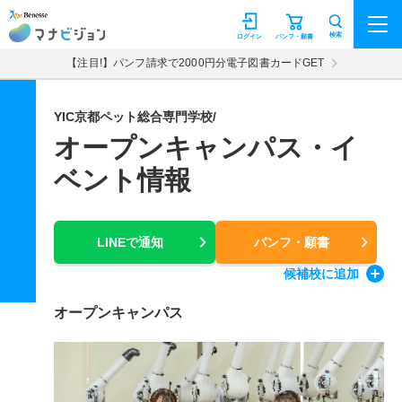
マナビジョン
検索
ログイン
パンフ・願書
【注目!】パンフ請求で2000円分電子図書カードGET
YIC京都ペット総合専門学校/
オープンキャンパス・イ
ベント情報
LINEで通知
パンフ・願書
候補校
に追加
オープンキャンパス