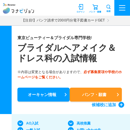
マナビジョン
検索
ログイン
パンフ・願書
【注目!】パンフ請求で2000円分電子図書カードGET
東京ビューティー＆ブライダル専門学校/
ブライダルヘアメイク＆
ドレス科の入試情報
※内容は変更となる場合がありますので、
必ず募集要項や学校のホ
ームページをご覧ください。
オーキャン情報
パンフ・願書
候補校
に追加
AO入試
高校推薦
一般入試
お問い合わせ先