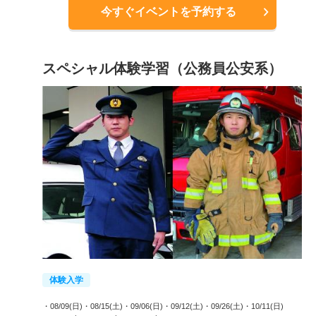
今すぐイベントを予約する
スペシャル体験学習（公務員公安系）
体験入学
・08/09(日)
・08/15(土)
・09/06(日)
・09/12(土)
・09/26(土)
・10/11(日)