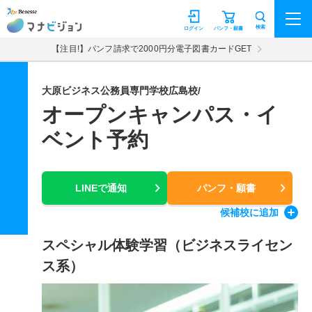
マナビジョン
検索
ログイン
パンフ・願書
【注目!】パンフ請求で2000円分電子図書カードGET
大原ビジネス公務員専門学校広島校/
オープンキャンパス・イ
ベント予約
LINEで通知
パンフ・願書
候補校
に追加
スペシャル体験学習（ビジネスライセン
ス系）