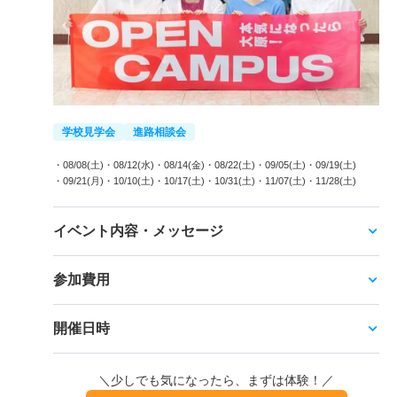
学校見学会
進路相談会
・08/08(土)
・08/12(水)
・08/14(金)
・08/22(土)
・09/05(土)
・09/19(土)
・09/21(月)
・10/10(土)
・10/17(土)
・10/31(土)
・11/07(土)
・11/28(土)
イベント内容・メッセージ
参加費用
開催日時
＼少しでも気になったら、まずは体験！／