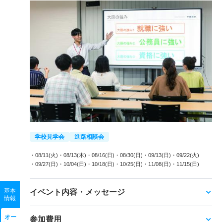
学校見学会
進路相談会
・08/11(火)
・08/13(木)
・08/16(日)
・08/30(日)
・09/13(日)
・09/22(火)
・09/27(日)
・10/04(日)
・10/18(日)
・10/25(日)
・11/08(日)
・11/15(日)
基本
イベント内容・メッセージ
情報
オー
参加費用