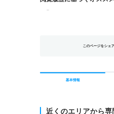
このページをシェ
基本
情報
近くのエリアから
専