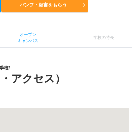
パンフ・願書
をもらう
オー
プン
学校
の
特長
キャン
パス
学校/
図・アクセス）