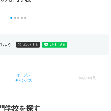
アしよう
ポストする
LINEで送る
オー
プン
学校
の
特長
キャン
パス
門学校を探す