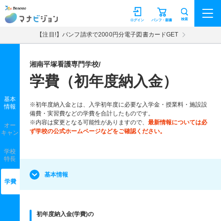
マナビジョン
検索
ログイン
パンフ・願書
【注目!】パンフ請求で2000円分電子図書カードGET
湘南平塚看護専門学校/
学費（初年度納入金）
基本
※初年度納入金とは、入学初年度に必要な入学金・授業料・施設設
情報
備費・実習費などの学費を合計したものです。
※内容は変更となる可能性がありますので、
最新情報については必
オー
ず学校の公式ホームページなどをご確認ください。
キャン
学校
特長
基本情報
学費
初年度納入金(学費)の