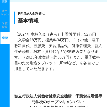
情報
オー
初年度納入金(学費)の
キャン
基本情報
学校
特長
【2024年度納入金（参考）】看護学科／52万円
学費
（入学金18万円、授業料34万円）※その他、電子
教科書代、被服費、実習用品代、健康管理費、新入
生研修費、教材・資料代などが別途必要となりま
す。（2023年度実績＝約38万円）また、電子教科
書のため別途タブレット（iPadなど）を各自でご
用意していただきます。
独立行政法人労働者健康安全機構 千葉労災看護専
門学校の
オープンキャンパス・