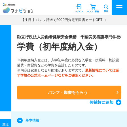
マナビジョン
検索
ログイン
パンフ・願書
【注目!】パンフ請求で2000円分電子図書カードGET
独立行政法人労働者健康安全機構 千葉労災看護専門学校/
学費（初年度納入金）
※初年度納入金とは、入学初年度に必要な入学金・授業料・施設設
備費・実習費などの学費を合計したものです。
※内容は変更となる可能性がありますので、
最新情報については必
ず学校の公式ホームページなどをご確認ください。
パンフ・願書をもらう
候補校
に追加
基本情報
基本