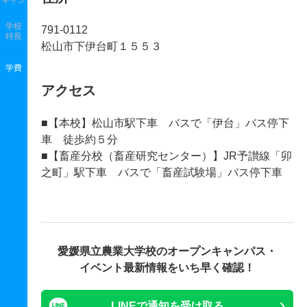
キャン
学校
791-0112
特長
松山市下伊台町１５５３
学費
アクセス
■【本校】松山市駅下車 バスで「伊台」バス停下
車 徒歩約５分
■【畜産分校（畜産研究センター）】JR予讃線「卯
之町」駅下車 バスで「畜産試験場」バス停下車
愛媛県立農業大学校の
オープンキャンパス・
イベント最新情報をいち早く確認！
LINEで通知を受け取る