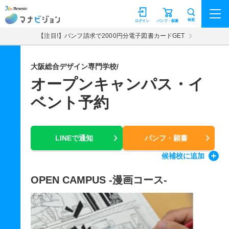
マナビジョン
検索
ログイン
パンフ・願書
【注目!】パンフ請求で2000円分電子図書カードGET
大阪総合デザイン専門学校/
オープンキャンパス・イ
ベント予約
LINEで通知
パンフ・願書
候補校
に追加
OPEN CAMPUS -漫画コース-