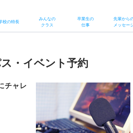
みんなの
卒業生の
先輩から
学校
の
特長
クラス
仕事
メッセー
パス・イベント予約
にチャレ