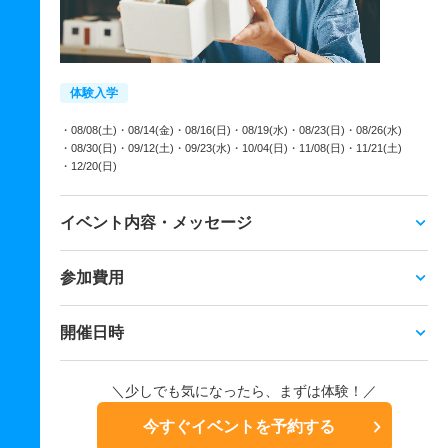
体験入学
・08/08(土)
・08/14(金)
・08/16(日)
・08/19(水)
・08/23(日)
・08/26(水)
・08/30(日)
・09/12(土)
・09/23(水)
・10/04(日)
・11/08(日)
・11/21(土)
・12/20(日)
イベント内容・メッセージ
参加費用
開催日時
＼少しでも気になったら、まずは体験！／
今すぐイベントを予約する