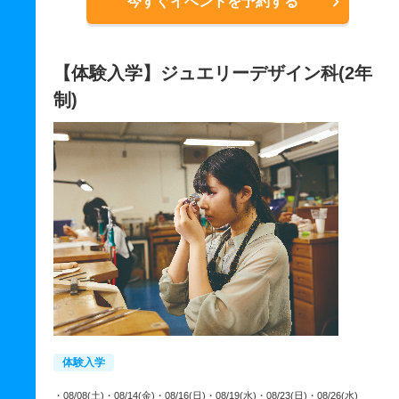
今すぐイベントを予約する
【体験入学】ジュエリーデザイン科(2年
制)
体験入学
・08/08(土)
・08/14(金)
・08/16(日)
・08/19(水)
・08/23(日)
・08/26(水)