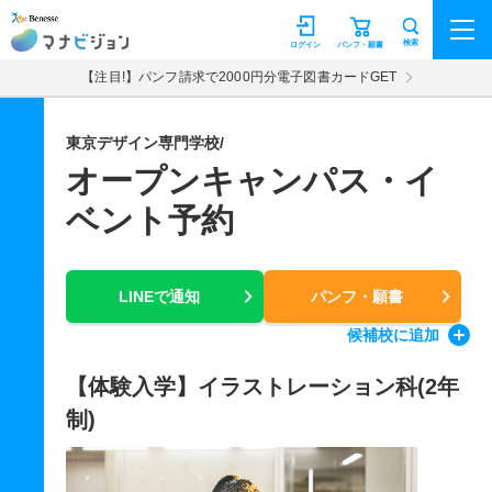
マナビジョン
検索
ログイン
パンフ・願書
【注目!】パンフ請求で2000円分電子図書カードGET
東京デザイン専門学校/
オープンキャンパス・イ
ベント予約
LINEで通知
パンフ・願書
候補校
に追加
【体験入学】イラストレーション科(2年
制)