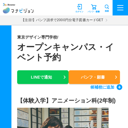
マナビジョン
検索
ログイン
パンフ・願書
【注目!】パンフ請求で2000円分電子図書カードGET
東京デザイン専門学校/
オープンキャンパス・イ
ベント予約
LINEで通知
パンフ・願書
候補校
に追加
【体験入学】アニメーション科(2年制)