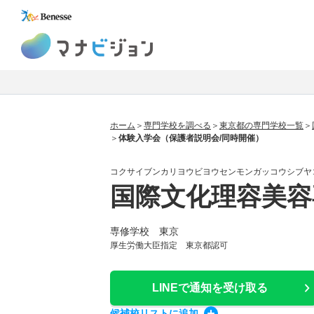
マナビジョン
ホーム
専門学校を調べる
東京都の専門学校一覧
体験入学会（保護者説明会/同時開催）
コクサイブンカリヨウビヨウセンモンガッコウシブヤ
国際文化理容美容
専修学校 東京
厚生労働大臣指定 東京都認可
LINEで通知
を受け取る
候補校
リスト
に追加