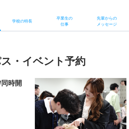
卒業生の
先輩からの
学校
の
特長
仕事
メッセージ
パス・イベント予約
/同時開