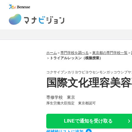
マナビジョン
ホーム
専門学校を調べる
東京都の専門学校一覧
トライアルレッスン（模擬授業）
コクサイブンカリヨウビヨウセンモンガッコウシブヤ
国際文化理容美容
専修学校 東京
厚生労働大臣指定 東京都認可
LINEで通知
を受け取る
候補校
リスト
に追加