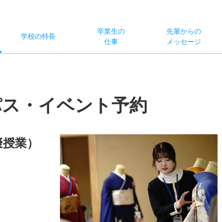
卒業生の
先輩からの
学校
の
特長
仕事
メッセージ
パス・イベント予約
擬授業）