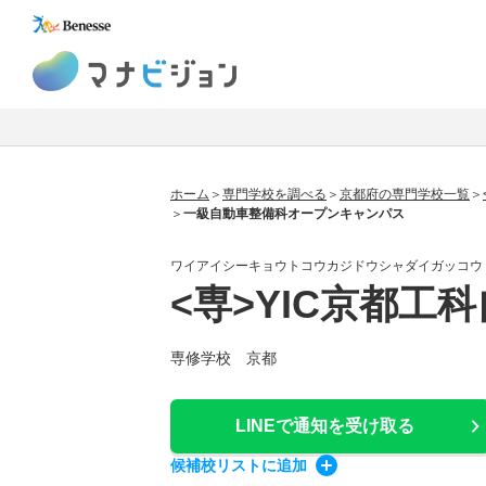
マナビジョン
ホーム
専門学校を調べる
京都府の専門学校一覧
一級自動車整備科オープンキャンパス
ワイアイシーキョウトコウカジドウシャダイガッコウ
<専>YIC京都工
専修学校 京都
LINEで通知
を受け取る
候補校
リスト
に追加