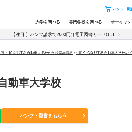
パンフ・願
大学を調べる
専門学校を調べる
オーキャン
【注目!】パンフ請求で2000円分電子図書カードGET
<専>YIC京都工科自動車大学校の学校基本情報
<専>YIC京都工科自動車大学校
科自動車大学校
パンフ・願書
をもらう