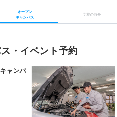
オー
プン
学校
の
特長
キャン
パス
パス・イベント予約
ンキャンパ