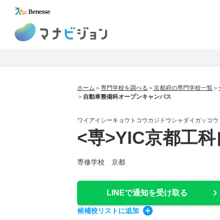
マナビジョン
ホーム
専門学校を調べる
京都府の専門学校一覧
自動車整備科オープンキャンパス
ワイアイシーキョウトコウカジドウシャダイガッコウ
<専>YIC京都工
専修学校 京都
LINEで通知
を受け取る
候補校
リスト
に追加