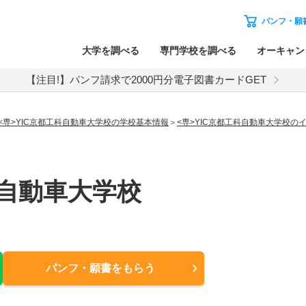
パンフ・願
大学を調べる
専門学校を調べる
オーキャン
【注目!】パンフ請求で2000円分電子図書カードGET
<専>YIC京都工科自動車大学校の学校基本情報
<専>YIC京都工科自動車大学校
科自動車大学校
パンフ・願書
をもらう