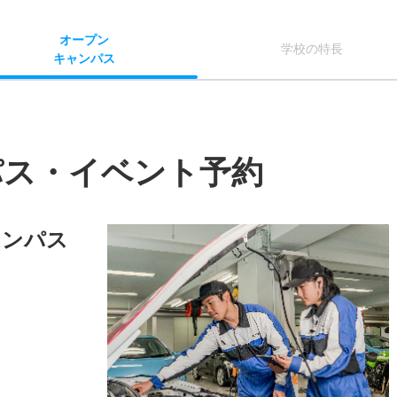
オー
プン
学校
の
特長
キャン
パス
パス・イベント予約
ャンパス