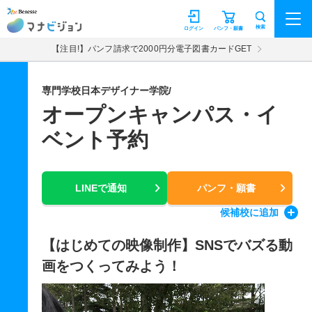
マナビジョン
検索
ログイン
パンフ・願書
【注目!】パンフ請求で2000円分電子図書カードGET
専門学校日本デザイナー学院/
オープンキャンパス・イ
ベント予約
LINEで通知
パンフ・願書
候補校
に追加
【はじめての映像制作】SNSでバズる動
画をつくってみよう！