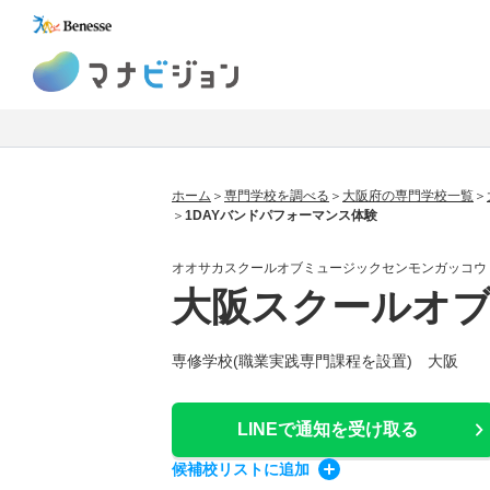
マナビジョン
ホーム
専門学校を調べる
大阪府の専門学校一覧
1DAYバンドパフォーマンス体験
オオサカスクールオブミュージックセンモンガッコウ
大阪スクールオ
専修学校(職業実践専門課程を設置) 大阪
LINEで通知
を受け取る
候補校
リスト
に追加