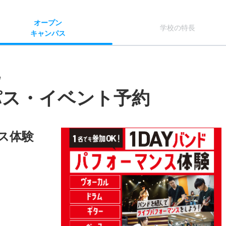
オー
プン
学校
の
特長
キャン
パス
/
パス・イベント予約
ス体験