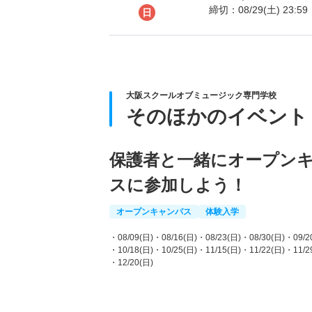
締切：08/29(土) 23:59
日
大阪スクールオブミュージック専門学校
そのほかのイベント
保護者と一緒にオープン
スに参加しよう！
オープンキャンパス
体験入学
・08/09(日)
・08/16(日)
・08/23(日)
・08/30(日)
・09/2
・10/18(日)
・10/25(日)
・11/15(日)
・11/22(日)
・11/2
・12/20(日)