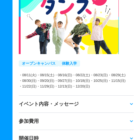
オープンキャンパス
体験入学
・08/11(火)
・08/15(土)
・08/16(日)
・08/22(土)
・08/23(日)
・08/29(土)
・08/30(日)
・09/20(日)
・09/27(日)
・10/18(日)
・10/25(日)
・11/15(日)
・11/22(日)
・11/29(日)
・12/13(日)
・12/20(日)
イベント内容・メッセージ
参加費用
開催日時