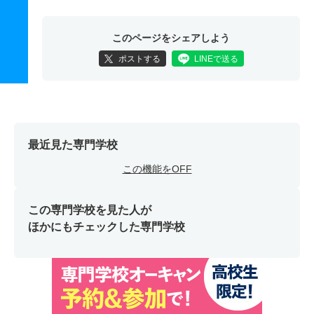
このページをシェアしよう
ポストする
LINEで送る
最近見た専門学校
この機能をOFF
この専門学校を見た人が
ほかにもチェックした専門学校