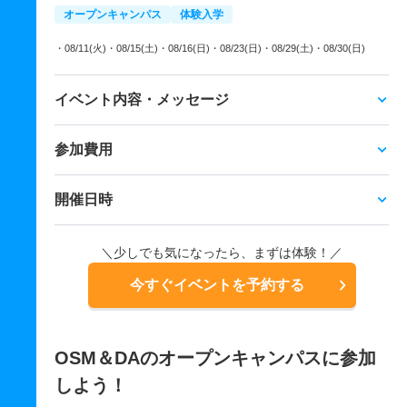
オープンキャンパス
体験入学
・08/11(火)
・08/15(土)
・08/16(日)
・08/23(日)
・08/29(土)
・08/30(日)
イベント内容・メッセージ
参加費用
開催日時
＼少しでも気になったら、まずは体験！／
今すぐイベントを予約する
OSM＆DAのオープンキャンパスに参加
しよう！