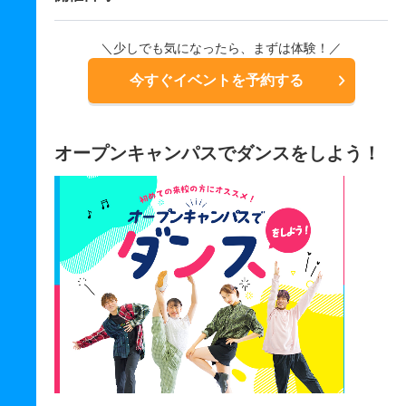
＼少しでも気になったら、まずは体験！／
今すぐイベントを予約する
オープンキャンパスでダンスをしよう！