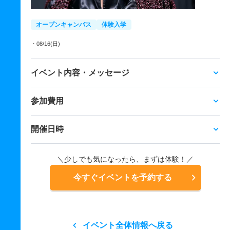
オープンキャンパス
体験入学
・08/16(日)
イベント内容・メッセージ
参加費用
開催日時
＼少しでも気になったら、まずは体験！／
今すぐイベントを予約する
イベント全体情報へ戻る