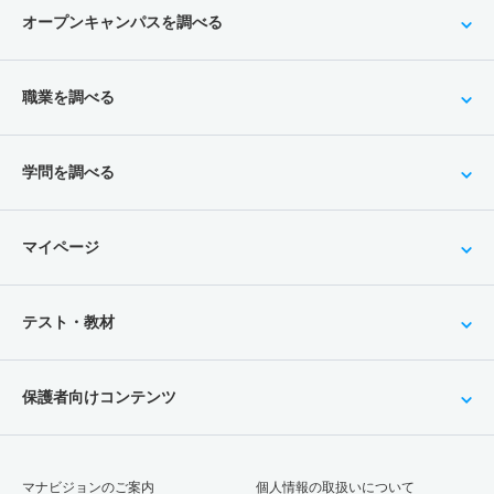
オープンキャンパスを調べる
職業を調べる
学問を調べる
マイページ
テスト・教材
保護者向けコンテンツ
マナビジョンのご案内
個人情報の取扱いについて