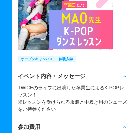
オープンキャンパス
体験入学
イベント内容・メッセージ
TWICEのライブに出演した卒業生によるK-POPレ
ッスン！
※レッスンを受けられる服装と中履き用のシューズ
をご持参ください
参加費用