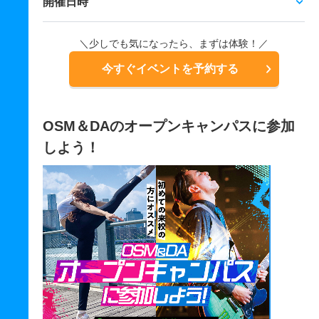
開催日時
＼少しでも気になったら、まずは体験！／
今すぐイベントを予約する
OSM＆DAのオープンキャンパスに参加
しよう！