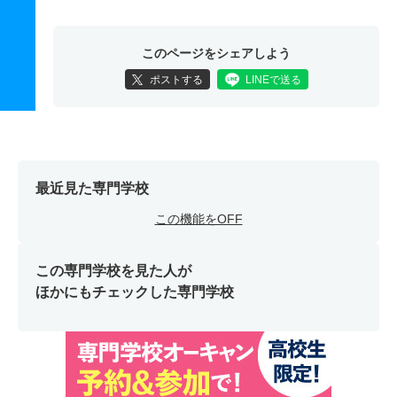
このページをシェアしよう
ポストする
LINEで送る
最近見た専門学校
この機能をOFF
この専門学校を見た人が
ほかにもチェックした専門学校