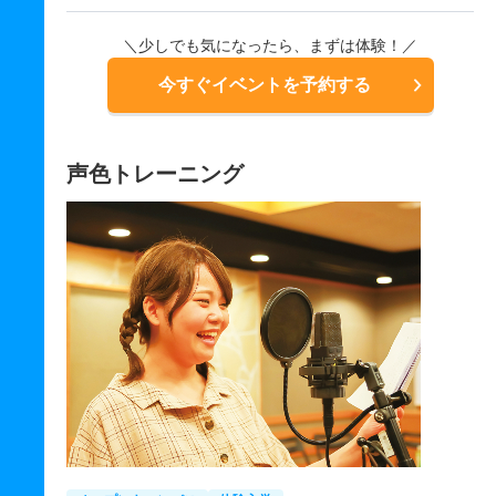
＼少しでも気になったら、まずは体験！／
今すぐイベントを予約する
声色トレーニング