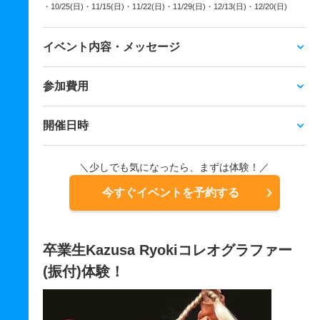
・10/25(日)
・11/15(日)
・11/22(日)
・11/29(日)
・12/13(日)
・12/20(日)
イベント内容・メッセージ
参加費用
開催日時
＼少しでも気になったら、まずは体験！／
今すぐイベントを予約する
卒業生Kazusa Ryokiコレオグラファー
(振付)体験！