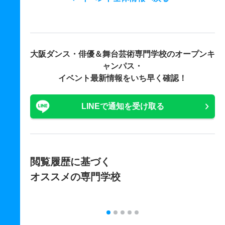
大阪ダンス・俳優＆舞台芸術専門学校の
オープンキ
ャンパス・
イベント最新情報をいち早く確認！
LINEで通知を受け取る
閲覧履歴に基づく
オススメの専門学校