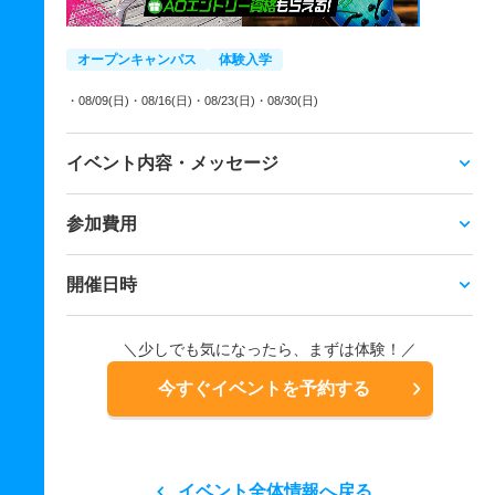
オープンキャンパス
体験入学
・08/09(日)
・08/16(日)
・08/23(日)
・08/30(日)
イベント内容・メッセージ
参加費用
開催日時
＼少しでも気になったら、まずは体験！／
今すぐイベントを予約する
イベント全体情報へ戻る