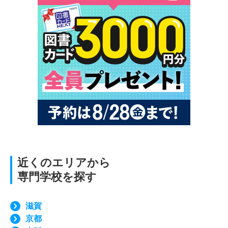
近くのエリアから
専門学校を探す
滋賀
京都