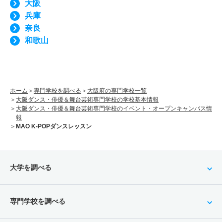
大阪
兵庫
奈良
和歌山
ホーム
専門学校を調べる
大阪府の専門学校一覧
大阪ダンス・俳優＆舞台芸術専門学校の学校基本情報
大阪ダンス・俳優＆舞台芸術専門学校のイベント・オープンキャンパス情
報
MAO K-POPダンスレッスン
大学を調べる
専門学校を調べる