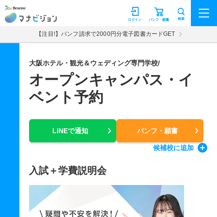
マナビジョン
検索
ログイン
パンフ・願書
【注目!】パンフ請求で2000円分電子図書カードGET
大阪ホテル・観光＆ウェディング専門学校/
オープンキャンパス・イ
ベント予約
LINEで通知
パンフ・願書
候補校
に追加
入試＋学費説明会