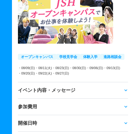
オープンキャンパス
学校見学会
体験入学
進路相談会
・08/09(日)
・08/11(火)
・08/23(日)
・08/30(日)
・09/06(日)
・09/13(日)
・09/20(日)
・09/22(火)
・09/27(日)
イベント内容・メッセージ
参加費用
開催日時