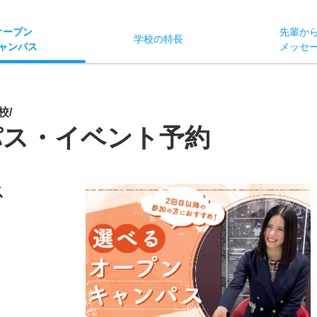
オー
プン
先輩か
学校
の
特長
ャン
パス
メッセ
校/
パス・イベント予約
ス