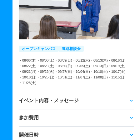
オープンキャンパス
進路相談会
・08/06(木)
・08/08(土)
・08/09(日)
・08/12(水)
・08/13(木)
・08/16(日)
・08/22(土)
・08/29(土)
・08/30(日)
・09/05(土)
・09/13(日)
・09/19(土)
・09/21(月)
・09/22(火)
・09/27(日)
・10/04(日)
・10/10(土)
・10/17(土)
・10/18(日)
・10/25(日)
・10/31(土)
・11/07(土)
・11/08(日)
・11/15(日)
・11/28(土)
イベント内容・メッセージ
参加費用
開催日時