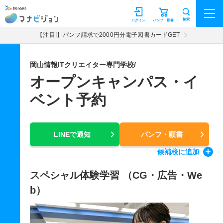
マナビジョン
検索
ログイン
パンフ・願書
【注目!】パンフ請求で2000円分電子図書カードGET
岡山情報ITクリエイター専門学校/
オープンキャンパス・イ
ベント予約
LINEで通知
パンフ・願書
候補校
に追加
スペシャル体験学習 （CG・広告・We
b）