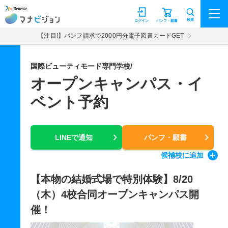
マナビジョン
検索
ログイン
パンフ・願書
【注目!】パンフ請求で2000円分電子図書カードGET
国際ビューティモード専門学校/
オープンキャンパス・イ
ベント予約
LINEで通知
パンフ・願書
候補校
に追加
【本物の結婚式場で特別体験】8/20
（木）4校合同オープンキャンパス開
催！