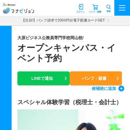
マナビジョン
検索
ログイン
パンフ・願書
【注目!】パンフ請求で2000円分電子図書カードGET
大原ビジネス公務員専門学校岡山校/
オープンキャンパス・イ
ベント予約
LINEで通知
パンフ・願書
候補校
に追加
スペシャル体験学習（税理士・会計士）