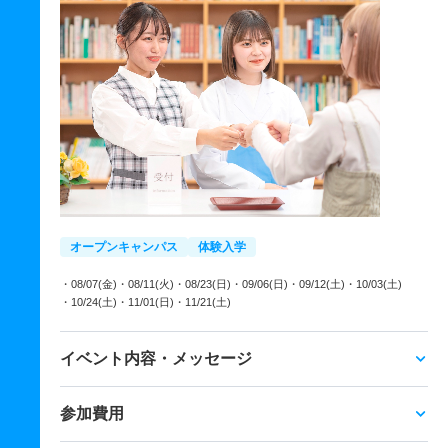
オープンキャンパス
体験入学
・08/07(金)
・08/11(火)
・08/23(日)
・09/06(日)
・09/12(土)
・10/03(土)
・10/24(土)
・11/01(日)
・11/21(土)
イベント内容・メッセージ
参加費用