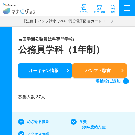
マナビジョン
検索
ログイン
パンフ・願書
【注目!】パンフ請求で2000円分電子図書カードGET
吉田学園公務員法科専門学校/
公務員学科（1年制）
オーキャン情報
パンフ・願書
候補校
に追加
募集人数 37人
めざせる職業
学費
（初年度納入金）
アクセス情報