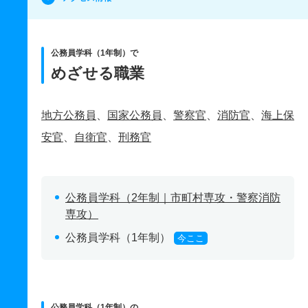
公務員学科（1年制）で
めざせる職業
地方公務員
、
国家公務員
、
警察官
、
消防官
、
海上保
安官
、
自衛官
、
刑務官
公務員学科（2年制｜市町村専攻・警察消防
専攻）
公務員学科（1年制）
今ここ
公務員学科（1年制）の