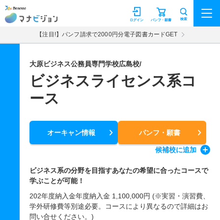
マナビジョン
検索
ログイン
パンフ・願書
【注目!】パンフ請求で2000円分電子図書カードGET
大原ビジネス公務員専門学校広島校/
ビジネスライセンス系コ
ース
オーキャン情報
パンフ・願書
候補校
に追加
ビジネス系の分野を目指すあなたの希望に合ったコースで
学ぶことが可能！
202年度納入金年度納入金 1,100,000円 (※実習・演習費、
学外研修費等別途必要。コースにより異なるので詳細はお
問い合せください。)