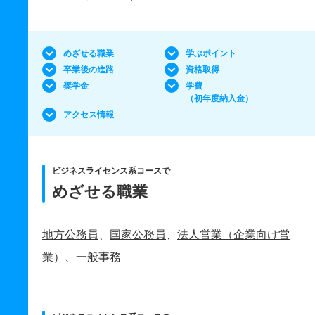
めざせる職業
学ぶポイント
卒業後の進路
資格取得
奨学金
学費
（初年度納入金）
アクセス情報
ビジネスライセンス系コースで
めざせる職業
地方公務員
、
国家公務員
、
法人営業（企業向け営
業）
、
一般事務