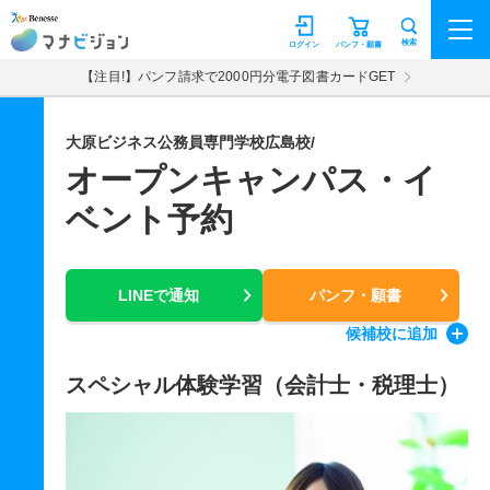
マナビジョン
検索
ログイン
パンフ・願書
【注目!】パンフ請求で2000円分電子図書カードGET
大原ビジネス公務員専門学校広島校/
オープンキャンパス・イ
ベント予約
LINEで通知
パンフ・願書
候補校
に追加
スペシャル体験学習（会計士・税理士）