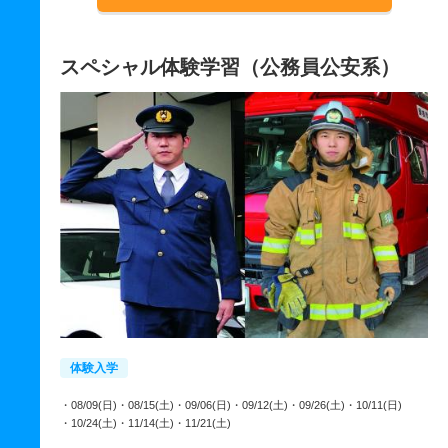
スペシャル体験学習（公務員公安系）
体験入学
・08/09(日)
・08/15(土)
・09/06(日)
・09/12(土)
・09/26(土)
・10/11(日)
・10/24(土)
・11/14(土)
・11/21(土)