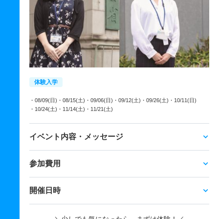
体験入学
・08/09(日)
・08/15(土)
・09/06(日)
・09/12(土)
・09/26(土)
・10/11(日)
・10/24(土)
・11/14(土)
・11/21(土)
イベント内容・メッセージ
参加費用
開催日時
＼少しでも気になったら、まずは体験！／