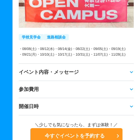
学校見学会
進路相談会
・08/08(土)
・08/12(水)
・08/14(金)
・08/22(土)
・09/05(土)
・09/19(土)
・09/21(月)
・10/10(土)
・10/17(土)
・10/31(土)
・11/07(土)
・11/28(土)
イベント内容・メッセージ
参加費用
開催日時
＼少しでも気になったら、まずは体験！／
今すぐイベントを予約する